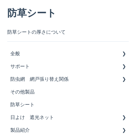
防草シート
防草シートの厚さについて
全般
サポート
加工品
防虫網 網戸張り替え関係
販売店、直販
その他製品
製品品質へのご質問
ネットの種類
防草シート
張り替え作業、方法について
日よけ 遮光ネット
網おさえゴムの選び方、張り替え用品の使い方
製品紹介
遮光