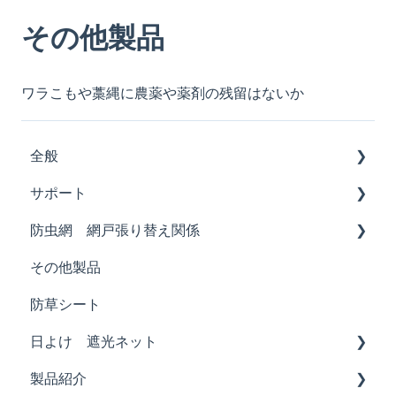
その他製品
ワラこもや藁縄に農薬や薬剤の残留はないか
全般
サポート
加工品
防虫網 網戸張り替え関係
販売店、直販
その他製品
製品品質へのご質問
ネットの種類
防草シート
張り替え作業、方法について
日よけ 遮光ネット
網おさえゴムの選び方、張り替え用品の使い方
製品紹介
遮光